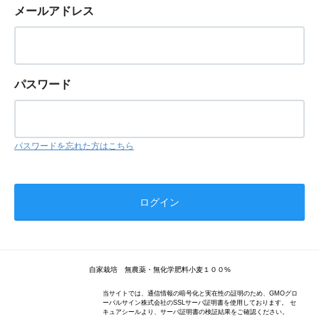
メールアドレス
パスワード
パスワードを忘れた方はこちら
自家栽培 無農薬・無化学肥料小麦１００%
当サイトでは、通信情報の暗号化と実在性の証明のため、GMOグロ
ーバルサイン株式会社のSSLサーバ証明書を使用しております。 セ
キュアシールより、サーバ証明書の検証結果をご確認ください。